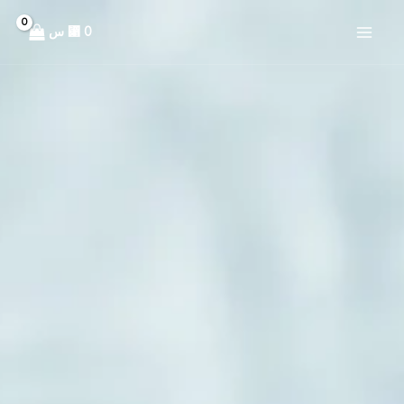
خطي
0
⃁ س
لى
لمحتوى