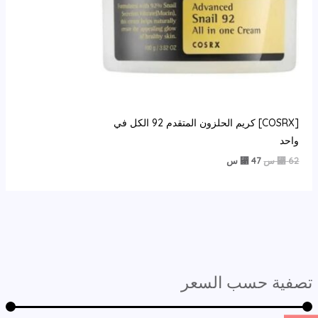
[COSRX] كريم الحلزون المتقدم 92 الكل في
واحد
السعر
السعر
62
⃁ س
47
⃁ س
الأصلي
الحالي
هو:
هو:
47 ⃁
62 ⃁
س.
س.
تصفية حسب السعر