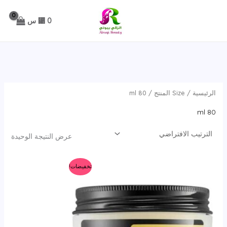
خطي
لى
0
⃁ س
لمحتوى
الرئيسية
/ Size المنتج / 80 ml
80 ml
عرض النتيجة الوحيدة
تخفيضات!