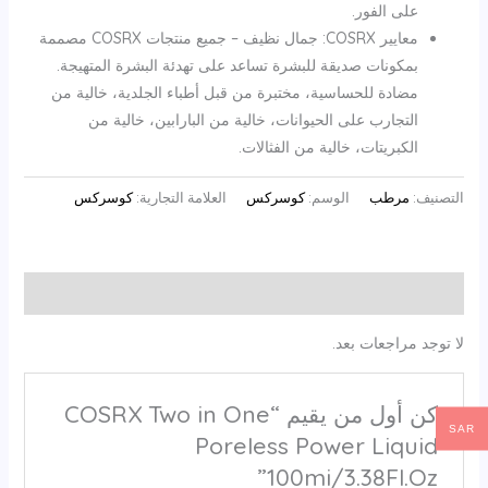
على الفور.
معايير COSRX: جمال نظيف – جميع منتجات COSRX مصممة
بمكونات صديقة للبشرة تساعد على تهدئة البشرة المتهيجة.
مضادة للحساسية، مختبرة من قبل أطباء الجلدية، خالية من
التجارب على الحيوانات، خالية من البارابين، خالية من
الكبريتات، خالية من الفثالات.
التصنيف:
مرطب
الوسم:
كوسركس
العلامة التجارية:
كوسركس
مراجعات (0)
لا توجد مراجعات بعد.
كن أول من يقيم “COSRX Two in One
SAR
Poreless Power Liquid
100mi/3.38Fl.Oz”