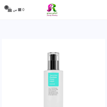
خطي
لى
0
⃁ س
لمحتوى