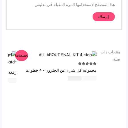
هذا المتصفح لاستخدامها المرة المقبلة في تعليقي.
منتجات ذات
تخفيضات!
صلة
تم التقييم
مجموعة كل شيء عن الحلزون - 4 خطوات
رقعة عين COSRX ببتيد الكولاجين هيدروجي
5.00
من 5
السعر
السعر
35
⃁ س
25
⃁ س
ا
95
⃁ س
8
الأصلي
الحالي
ال
هو:
هو:
هو
25 ⃁
35 ⃁
س.
س.
س