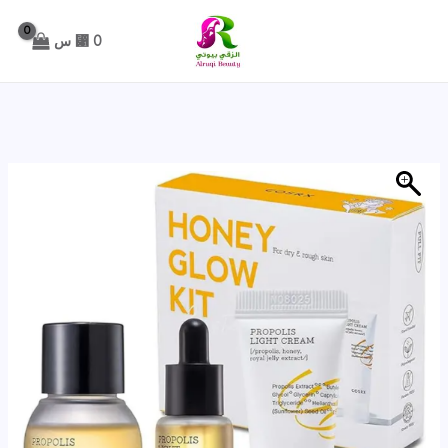
خطي
لى
0
⃁ س
لمحتوى