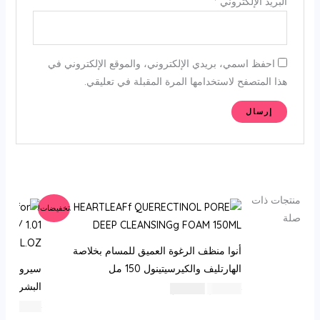
البريد الإلكتروني
*
احفظ اسمي، بريدي الإلكتروني، والموقع الإلكتروني في
هذا المتصفح لاستخدامها المرة المقبلة في تعليقي.
منتجات ذات
تخفيضات!
صلة
أنوا منظف الرغوة العميق للمسام بخلاصة
الهارتليف والكيرسيتينول 150 مل
البشرة والبقع الداكنة 
السعر
السعر
76
⃁ س
53
⃁ س
الأصلي
الحالي
ا
104
⃁ س
8
هو:
هو:
ا